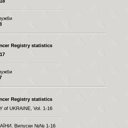
 18
служби
8
cer Registry statistics
 17
служби
7
cer Registry statistics
of UKRAINE, Vol. 1-16
ЇНИ. Випуски №№ 1-16