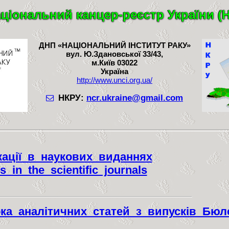
ціональний канцер-реєстр України (
ДНП «НАЦІОНАЛЬНИЙ ІНСТИТУТ РАКУ»
вул. Ю.Здановської 33/43,
м.Київ 03022
Україна
http://www.unci.org.ua/
НКРУ:
ncr.ukraine@gmail.com
кації в наукових виданнях
es in the scientific journals
рка аналітичних статей з випусків Бюл