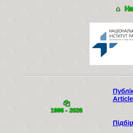
⌂ На
Публі
Articl
1996 - 2026
Підбі