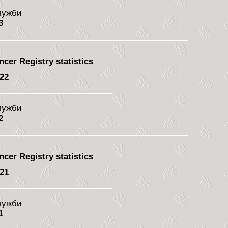
служби
3
cer Registry statistics
 22
служби
2
cer Registry statistics
 21
служби
1