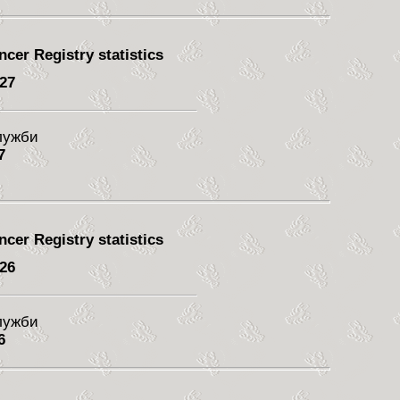
cer Registry statistics
 27
служби
7
cer Registry statistics
 26
служби
6